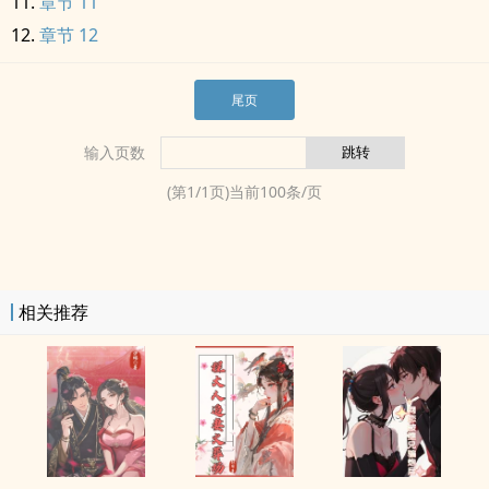
章节 11
章节 12
尾页
输入页数
(第
1
/
1
页)当前
100
条/页
相关推荐