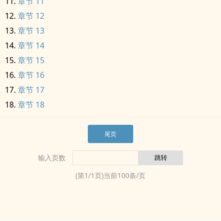
章节 11
章节 12
章节 13
章节 14
章节 15
章节 16
章节 17
章节 18
尾页
输入页数
(第
1
/
1
页)当前
100
条/页