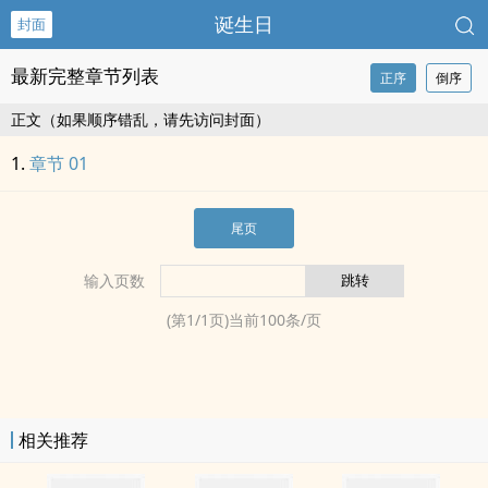
诞生日
封面
最新完整章节列表
正序
倒序
正文（如果顺序错乱，请先访问封面）
章节 01
尾页
输入页数
(第
1
/
1
页)当前
100
条/页
相关推荐