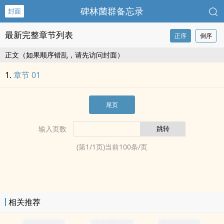
碑林菌群备忘录
封面
最新完整章节列表
正序
倒序
正文（如果顺序错乱，请先访问封面）
章节 01
尾页
输入页数
(第
1
/
1
页)当前
100
条/页
相关推荐