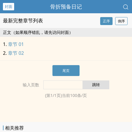
骨折预备日记
封面
最新完整章节列表
正序
倒序
正文（如果顺序错乱，请先访问封面）
章节 01
章节 02
尾页
输入页数
(第
1
/
1
页)当前
100
条/页
相关推荐