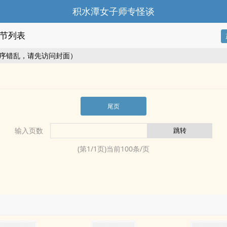
积水潭女子师专怪谈
节列表
序错乱，请先访问封面）
尾页
输入页数
(第
1
/
1
页)当前
100
条/页