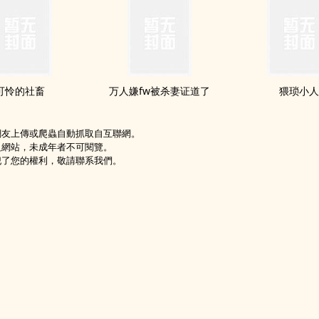
可怜的社畜
万人嫌fw被杀妻证道了
猥琐小
網友上傳或爬蟲自動抓取自互聯網。
級網站，未成年者不可閱覽。
犯了您的權利，敬請聯系我們。