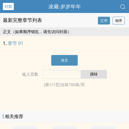
凌藏·岁岁年年
封面
最新完整章节列表
正序
倒序
正文（如果顺序错乱，请先访问封面）
章节 01
尾页
输入页数
(第
1
/
1
页)当前
100
条/页
相关推荐