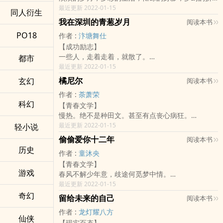
搏，主人公印安东为您展示了一个别样的人生经
最近更新 2022-01-15
同人衍生
历，如何适应纷繁复杂的环境，如何改造自己的处
我在深圳的青葱岁月
阅读本书
事态度，如何一步步日臻完美，尽在这个不断丰富
PO18
作者 :
汴塘舞仕
的人生记录，人生就是如此渺小，在悠久的历史长
【成功励志】
河中，人不过一个短暂的瞬间，能在历史上留下一
一些人，走着走着，就散了。
都市
笔的人，都不是泛泛之辈！
一条路，走着走着，就尽头了。
最近更新 2022-01-15
一辈子，活着活着，就茫然了。
橘尼尔
玄幻
阅读本书
谁在这个世界上存在过，谁在这条路上走过。
作者 :
荼萧荣
这个世界，谁来过。
科幻
【青春文学】
我想了很长时间，也犹豫了好久，想写点东西，主
慢热。绝不是种田文。甚至有点丧心病狂。
要是我自己的一些人生经历，有真实，有创作，有
「我不会区分感情的种类，我只在乎它的重量。
最近更新 2022-01-15
轻小说
激情，有黯然，就当做给自己深圳15年的一点回
不管是亲情也好、友情也好、爱情也好，
忆，当做给自己青葱岁月的一点批注吧。有点曲折
偷偷爱你十二年
阅读本书
只要到了足够的份量，那都会是一辈子难忘的。
坎坷，所幸未失本心。
历史
作者 :
童沐央
而你……」
【青春文学】
——谨以此故事献给这辈子最好的一位朋友。
游戏
春风不解少年意，歧途何觅梦中情。
少年辛安被邻居杨姨带大，不知何时爱上了这个善
最近更新 2022-01-15
良，明媚的女人。
奇幻
留给未来的自己
阅读本书
但这段执着的情感，却让杨思卿不得不怀疑只是叛
作者 :
龙灯耀八方
逆的青春。
仙侠
【现实百态】