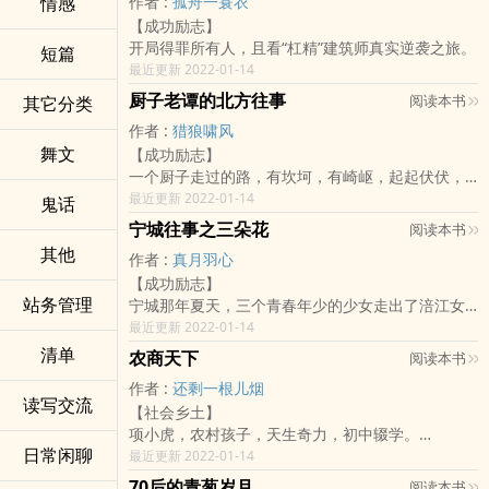
情感
作者 :
孤舟一蓑衣
们不要错过哦！
【成功励志】
开局得罪所有人，且看“杠精”建筑师真实逆袭之旅。
短篇
最近更新 2022-01-14
厨子老谭的北方往事
阅读本书
其它分类
作者 :
猎狼啸风
舞文
【成功励志】
一个厨子走过的路，有坎坷，有崎岖，起起伏伏，
最后归于平淡人生。
最近更新 2022-01-14
鬼话
宁城往事之三朵花
阅读本书
其他
作者 :
真月羽心
【成功励志】
站务管理
宁城那年夏天，三个青春年少的少女走出了涪江女
子中学的校门，开启了她们人生的新旅程。
最近更新 2022-01-14
一个投笔从戎去报考黄埔军校。
清单
农商天下
阅读本书
一个报考省立师范，继续求学。
作者 :
还剩一根儿烟
一个听从家里安排，早早订亲嫁作他人妇。
读写交流
【社会乡土】
三个好闺蜜从此分道扬镳走上不同的人生道路。
项小虎，农村孩子，天生奇力，初中辍学。
她们的命运也随着时代脉搏的跳动而改变着。
日常闲聊
其之后，外公教其习文，师父训其习武。
最近更新 2022-01-14
她们的追求和信仰也在发生着变化。
五年后，外公去世，遵遗嘱，下山进城。
抗战爆发，三位好友殊途同归再次相聚宁城，为国
70后的青葱岁月
阅读本书