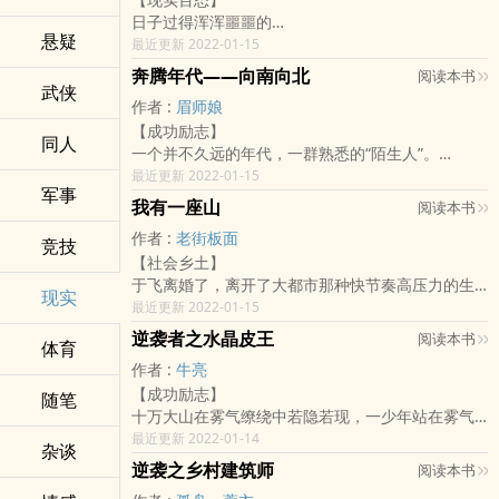
进入社会后，辛安周旋于各色人间，痛苦的成长
日子过得浑浑噩噩的
着，艰难的寻找自我，也一直试图向心中隐藏的女
悬疑
蓦然回首，才发现自己过了九月的生日就23岁了……
最近更新 2022-01-15
人证明自己的爱。
人生啊！
奔腾年代——向南向北
阅读本书
以前也写过日记，用笔在笔记本上写过，后来就找
武侠
作者 :
眉师娘
不到了……
【成功励志】
然后过了两年写日记，又用手机打字、存在备忘录
同人
一个并不久远的年代，一群熟悉的“陌生人”。
里……
从一九九O年开始的故事，很多在今天看来显得粗鄙
最近更新 2022-01-15
然后换手机的时候，又没了...
军事
和幼稚，甚至有些可笑，但他们却是这个时代的“底
现在又在用笔记本手写日记了，但是快写完一个本
我有一座山
阅读本书
色”。
子的时候，才发现，自己都不知道该往哪里存放，
作者 :
老街板面
友情，爱情，亲情，财富，成功，奋斗……一个个普
竞技
以后才不会丢失……
【社会乡土】
通的耳熟能详的词，在时间的维度上，却有不同的
今天突然想到，或许可以在起点网站上来写自己的
于飞离婚了，离开了大都市那种快节奏高压力的生
诠释。
日记
现实
活，独自回老家带着女儿，打算在家种种田，养养
最近更新 2022-01-15
时代的浪潮打过来，被打倒并不奇怪，能成为弄潮
这样应该、可能、大概...就不会丢了吧～
鱼，过那种父辈过了一辈子的农民生活。直到那次
儿的，总是那些被打倒还能站起来的。
逆袭者之水晶皮王
阅读本书
体育
收拾老屋……
作者 :
牛亮
【成功励志】
随笔
十万大山在雾气缭绕中若隐若现，一少年站在雾气
缭绕的山峰山大声怒吼道“我要走出大山……我要有
最近更新 2022-01-14
杂谈
出息……”声音发出后雾气立笑，晨阳踏云冉冉升
逆袭之乡村建筑师
阅读本书
起！结果本书就诞生了，精彩故事从此开始，书友