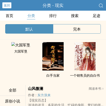
分类 - 现实
返回
首页
分类
排行
搜索
足迹
默认
完本
大国军垦
白手当家
一个销售员的自白书
山风微澜
阅读本书
全部
作者 :
东方浪来
【现实百态】
原创小说
淡淡的岁月，多彩的生活，忙碌的身影，梦幻的拼