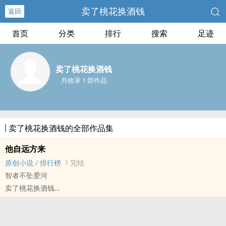
卖了桃花换酒钱
返回
首页
分类
排行
搜索
足迹
卖了桃花换酒钱
共收录 1 部作品
卖了桃花换酒钱的全部作品集
他自远方来
原创小说
/
排行榜
完结
智者不坠爱河
卖了桃花换酒钱
原创小说 - BL - 大纲 - 完结
悲剧 - 现代 - BE - 致郁