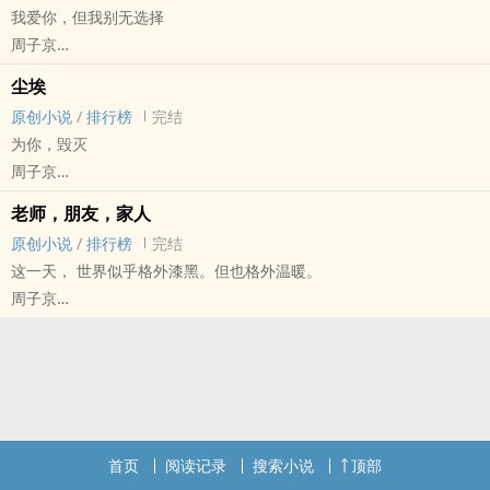
我爱你，但我别无选择
“我们都相信，到达矢月之城，就能得到幸福。”
周子京
1.受是飞行员
原创小说 - 现代 - BL - 短篇
2.攻受性格相反
尘埃
完结 - 悲剧 - BE - 强强
3.一开始攻讨厌受
原创小说
/
排行榜
完结
他根本没得选，他舍不得蒋青，很舍不得，可不知从何时起，也有了
4.感情线不慢热，仇人变情人
为你，毁灭
另一种东西在他心里渐渐萌发，成长，壮大，对了，那是蒋青让他一
预计写长篇的，改成中篇了。
周子京
见钟情的东西，一个人可以为了另一个人或一群人奋不顾身。
2021.5.21修改重发。
原创小说 - 科幻 - BG - 短篇
“我们是最好的队！朝我开枪！”
老师，朋友，家人
完结 - 悲剧 - BE - 暗黑
原创小说
/
排行榜
完结
那天下午，木婕丝倒在了刘伤的门口。她穿着一件白色的病人服，长
这一天， 世界似乎格外漆黑。但也格外温暖。
长的黑发在地板上蜿蜒盘曲，就像一朵雨中的落花、即将消逝在天际
周子京
的流星、蝴蝶折断翅膀仍努力振翅而飞、爱神阿芙洛狄忒被钉上十字
原创小说 - 民国 - BL - 短篇
架流着鲜血、沉重的中央大楼轰然倒下，压碎的维纳斯的雕像。
完结 - 悲剧 - 治愈 - 师生
虚构历史。
一个人为刀俎我为鱼肉的故事。
学生对老师的感情的确是爱，但不是一般意义上的爱。
首页
阅读记录
搜索小说
顶部