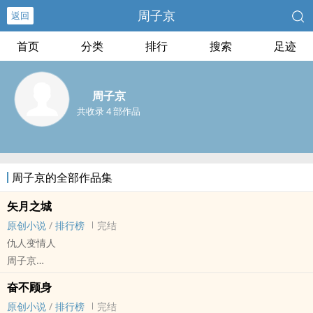
周子京
返回
首页
分类
排行
搜索
足迹
周子京
共收录 4 部作品
周子京的全部作品集
矢月之城
原创小说
/
排行榜
完结
仇人变情人
周子京
原创小说 - BL - 中篇 - 完结
奋不顾身
现代 - 因缘邂逅 - 1v1 - 直掰弯
原创小说
/
排行榜
完结
全年龄