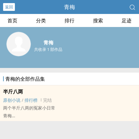
青梅
返回
首页
分类
排行
搜索
足迹
青梅
共收录 1 部作品
青梅的全部作品集
半斤八两
原创小说
/
排行榜
完结
两个半斤八两的冤家小日常
青梅
原创小说 - 现代 - BL - 短篇
完结