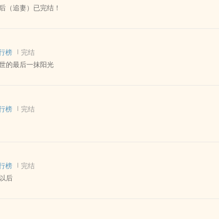
后（追妻）已完结！
我们血浓于水。”
 - 完结 - 现代
 破镜重圆 - 1v1
行榜
完结
世的最后一抹阳光
如何把老婆作没的。
 - 短篇 - 完结
故事。
ABO
扯淡文，全靠作者想象［鞠躬🙇。］
行榜
完结
。
剧情废，无逻辑，感谢您的阅读。
血故事。
，可曲岸不让。
 - 短篇 - 完结
江×曲岸
子 - 1v1
的误会，导致一个无法挽回的结局。
行榜
完结
以后
想到的。
，就这样。
 - 长篇 - 完结
1v1