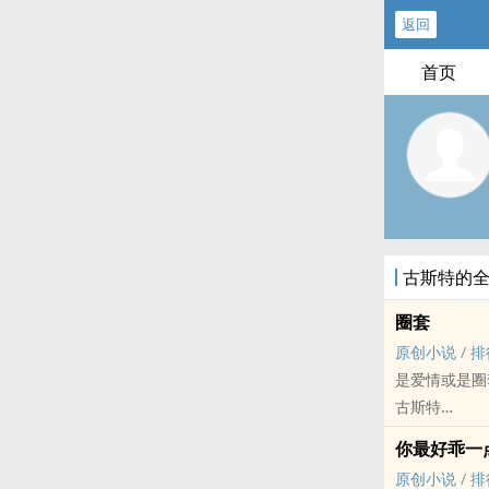
返回
首页
古斯特的
圈套
原创小说
/
排
是爱情或是圈
古斯特
原创小说 - BL
你最好乖一
现代 - 骨科 -
原创小说
/
排
余罗网以为自