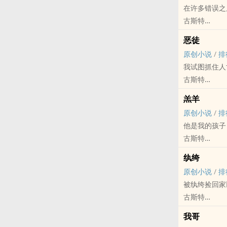
在许多错误之
“不必自责，
古斯特
正文已完结。
原创小说 - BL
恶徒
狗血 - 虐文 -
原创小说
/
排
长篇
我试图抓住人
谢司里×章陵
古斯特
憨批无脑渣攻
原创小说 - BL
狗血，天雷！
羔羊
狗血 - 致郁 - 
重点：无逻辑
原创小说
/
排
算是三角关系
作者文笔差，
他是我的孩子
突然想到的狗
正文完结。
古斯特
顾宗江想活着
原创小说 - BL
曲肖寒×顾宗
纨绔
HE - 轻松 - 父
因为一场陈年
原创小说
/
排
‌高‌‎‍H‎
被纨绔捡回家
无逻辑，突然
古斯特
父子故事，额
原创小说 - BL
我哥
忠犬 - 强强 - 