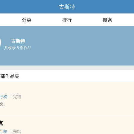
古斯特
分类
排行
搜索
古斯特
共收录 8 部作品
全部作品集
行榜
完结
套。
 - 长篇 - 完结
点
 1v1 - 荤素均衡
行榜
完结
己对哥哥的爱只是圈套，到头来却困住了自己。