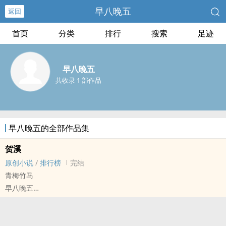
早八晚五
返回
首页
分类
排行
搜索
足迹
早八晚五
共收录 1 部作品
早八晚五的全部作品集
贺溪
原创小说
/
排行榜
完结
青梅竹马
早八晚五
原创小说 - BL - 短篇 - 完结
现代 - HE - 双性 - ‍1‍‎v‍‎1‌‎‌
万锦荣X贺溪