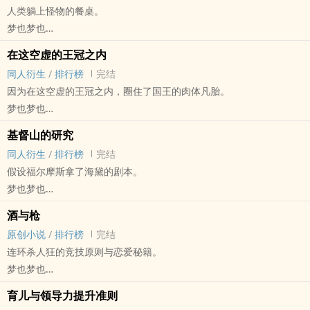
人类躺上怪物的餐桌。
准绳之墙
梦也梦也
封面设计: @Aspirin
原创小说 - 混合性向 - 长篇 - 完结
醒寤祈祷吧，免陷于‌诱‌惑‌；心神固然切愿，但肉体却软弱。
在这空虚的王冠之内
西方 - NP - PWP - 触手
* * *
‎‌同‌人‍衍生
/
排行榜
完结
封面设计by @Aspirin 但她有可能拒绝承认；此封面设计主旨是气死
一位红衣主教和他从小养大的小女孩的故事。
因为在这空虚的王冠之内，圈住了国王的肉体凡胎。
平面设计师，不代表阿药的真实品味。
在他发现对方爱着自己之前，一切都尚显正常。
梦也梦也
“希腊人曾称呼我为安妮斯朵拉，还叫我戈耳工和海德拉；罗马人叫我
“我担任着枢机主教的职务，但是宅邸的阴影中还藏着我世俗的妻
黎明之剑[黎明之剑] - all高文[all高文·塞西尔] ‎‌同‌人‍衍生 - 小说‎‌同‌人‍
阿拉克涅；以色列人有一段时间将我称之为撒旦或者路西法，使徒约
基督山的研究
子。”
混合性向 - 完结 - HE - 西方
翰把我描绘成拥有七个头、十支角的古蛇；挪威人称我为克拉肯。而
‎‌同‌人‍衍生
/
排行榜
完结
* * *
短篇
我在我的种群中的名字，恐怕不能用人类的语言诉说……”
假设福尔摩斯拿了海黛的剧本。
不要捉虫，憋着。
把尊敬都抛弃，
* * *
梦也梦也
* * *
传统、形式，还有繁文典仪
文学教授塞维恩·阿克索的身躯中藏着另一个灵魂——一个嗜血的罪
福尔摩斯[福尔摩斯探案集] - 福尔摩斯X基督山伯爵 ‎‌同‌人‍衍生 - BL - 短
阅读须知：
因为一贯以来，你们都错看了我。
酒与枪
犯，一个以杀人为乐的疯子，那个人自称“莫里斯”。
篇
①禁止18岁以下的未成年人阅读本文。
我吃面包生活，就像你；也会空虚，
原创小说
/
排行榜
完结
在莫里斯狩猎的路上，他遇到了一只以人的情绪为食的怪物。
完结 - 正剧 - 西方
②本文包含了大量不必要的血腥暴力情节描写，也包含了大量同样不
也品尝悲伤，需要朋友，臣服至此，
连环杀人狂的竞技原则与恋爱秘籍。
* * *
假设基督山伯爵从亚美尼亚奴隶商人手里买下的孩子，是一位曾效忠
必要的用典、详细过头的景物描写和“主要角色忽然原地念诗”。
你怎能对我说我是国王？
梦也梦也
一只外星章鱼X另一只外星章鱼X双重人格连环杀手
于亚尼纳总督阿里·铁贝林的英国军官的儿子，名叫歇洛克·福尔摩斯。
③与以上两点比起来，本文的‎‌色‌‍情‎描写倒是很少。
——威廉·莎士比亚《理查二世》
原创小说 - BL - 大长篇 - 完结
外星章鱼们既可以变成男性也可以变成女性。
①如上，混合‎‌同‌人‍，二十出头的福尔摩斯X四十多岁的基督山。
④但是变态很多——变态有点过于多了——而且有点过于变态了。
育儿与领导力提升准则
起点小说《黎明之剑》（by远曈）的‎‌同‌人‍短篇合集。
正剧 - HE - 西方 - 强强
看上去是3P实际上是6P。
②大量引用了《基督山伯爵》原文，毕竟主线就是基督山的剧情，有