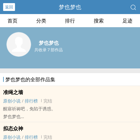
梦也梦也
返回
首页
分类
排行
搜索
足迹
梦也梦也
共收录 7 部作品
梦也梦也的全部作品集
准绳之墙
原创小说
/
排行榜
完结
醒寤祈祷吧，免陷于‌诱‌惑‌。
梦也梦也
原创小说 - 长篇故事 - GB - 大长篇
拟态众神
完结 - H/C - 西方 - 宗教
原创小说
/
排行榜
完结
Die Wand vom Lot