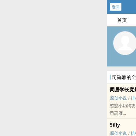
返回
首页
司禹雁的
同居学长竟
原创小说
/
排
憨憨小奶狗攻
司禹雁
原创小说 - BL
Silly
现代 - HE -
原创小说
/
排
年下