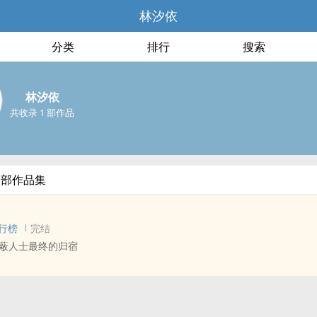
林汐依
分类
排行
搜索
林汐依
共收录 1 部作品
全部作品集
行榜
完结
网，被屏蔽人士最终的归宿
- 涉英[日日树涉/天祥院英智] ‍‌同‍‍‎人‍衍生 - 游戏‍‌同‍‍‎人‍
完结