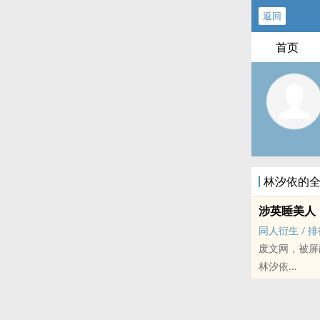
返回
首页
林汐依的
涉英睡‍美‍‌人‍
‍‌同‍‍‎人‍衍生
/
排
‍‍废‍‎‌文‎
林汐依
ES[偶像梦幻祭] 
BL - 短篇 - 