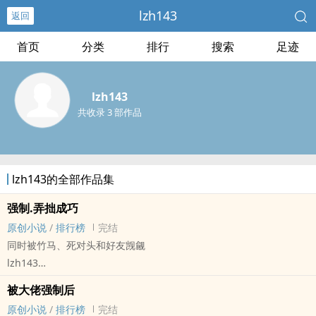
lzh143
返回
首页
分类
排行
搜索
足迹
lzh143
共收录 3 部作品
lzh143的全部作品集
强制.弄拙成巧
原创小说
/
排行榜
完结
同时被竹马、死对头和好友觊觎
lzh143
原创小说 - BL - 短篇 - 完结
被大佬强制后
现代 - 小甜饼 - 狗血 - 强制爱
原创小说
/
排行榜
完结
NP