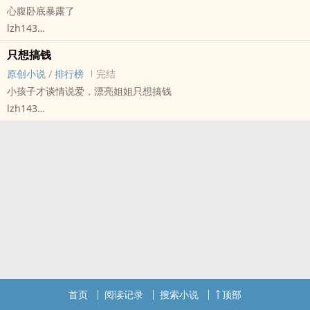
心腹卧底暴露了
阮星父亲去世后，偌大的家业压在了他身上。
lzh143
一起长大的双子愿意帮他，条件是当他们的共妻，死对头用生意上的
原创小说 - BL - 短篇 - 完结
事把他骗过去，关起来强制爱，不答应结婚就不放他回去。
只想搞钱
现代 - HE - 轻松 - 狗血
他逃出去，投奔好友，结果好友也向他伸出了手……
原创小说
/
排行榜
完结
谐趣
小孩子才谈情说爱，漂亮姐姐只想搞钱
孟言是个很合格的卧底，潜伏仅两年就做坐到了二把手的位置，做事
lzh143
谨慎，滴水不漏。
原创小说 - 无CP - 短篇 - 完结
突然，老大叫人把他抓了。
现代
（隔壁还有个文也是强制，喜欢可以康康。）
陆雪知道有多少人嫉妒，她也确实值得人羡慕。
京圈最好看、最有权有势也最照顾人的两个大少爷都为她倾倒，这是
多少人求都求不来的好事。
但她并没有因此忐忑。
因为她只想搞钱。
她心里门清，这两人就是你争我抢惯了，换谁来他们都会争着比着献
殷勤。
这不是爱，总有一天会消逝的。
首页
阅读记录
搜索小说
顶部
所以她不想感情，她只搞钱。