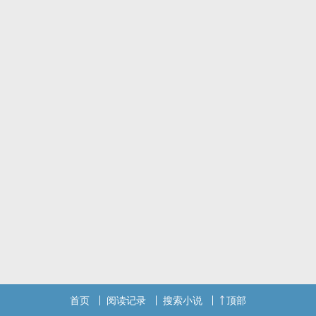
首页
阅读记录
搜索小说
顶部