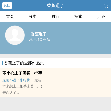
香蕉退了
返回
首页
分类
排行
搜索
足迹
香蕉退了
共收录 1 部作品
香蕉退了的全部作品集
不小心上了黑帮一把手
原创小说
/
排行榜
完结
本来想上二把手来着（。）
香蕉退了
原创小说 - BL - 短篇 - 完结
第一人称