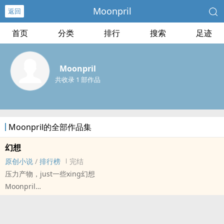
Moonpril
返回
首页
分类
排行
搜索
足迹
Moonpril
共收录 1 部作品
Moonpril的全部作品集
幻想
原创小说
/
排行榜
完结
压力产物，just一些xing幻想
Moonpril
原创小说 - 短篇 - 完结 - 第一人称
‎‎‌高‎H‌‎‌
压力产物，不知道还有没有后续。