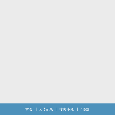
无性别之分，你觉得是bl就bl，你觉得是bg就bg，反正我也没有细
写。
压力太大无处倾泻只能如此。
第一第二人称，无名字。
首页
阅读记录
搜索小说
顶部