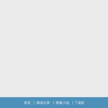
X ？
现实向狗血虐心正剧
本文所有情节纯属虚构
本文所有逻辑现实存在
首页
阅读记录
搜索小说
顶部