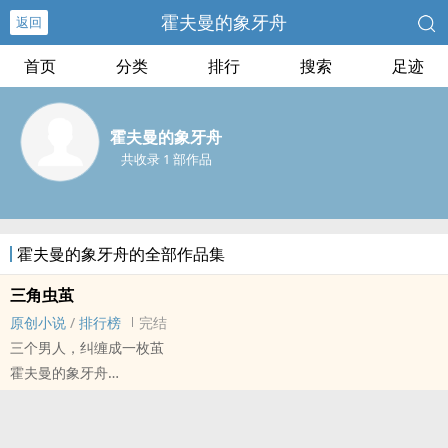
霍夫曼的象牙舟
返回
首页
分类
排行
搜索
足迹
霍夫曼的象牙舟
共收录 1 部作品
霍夫曼的象牙舟的全部作品集
三角虫茧
原创小说
/
排行榜
完结
三个男人，纠缠成一枚茧
霍夫曼的象牙舟
原创小说 - BL - 中篇 - 完结
正剧 - 狗血 - 致郁
CP：元骏飞 X 戚焰