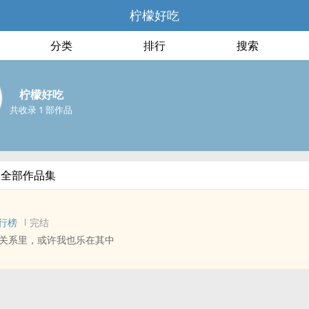
柠檬好吃
分类
排行
搜索
柠檬好吃
共收录 1 部作品
的全部作品集
行榜
完结
关系里，或许我也乐在其中
 - 短篇 - 完结
正 - 强制爱 - 年下