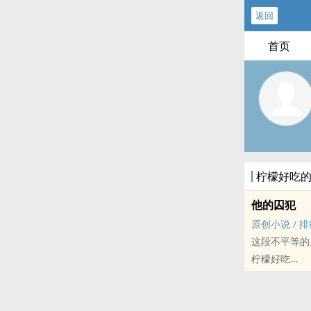
返回
首页
柠檬好吃
他的囚犯
原创小说
/
排
这段不平等的
柠檬好吃
原创小说 - BL
现代 - 三观不
荤素均衡