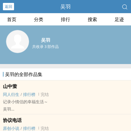
吴羽
返回
首页
分类
排行
搜索
足迹
吴羽
共收录 3 部作品
吴羽的全部作品集
山中萤
同人衍生
/
排行榜
完结
记录小情侣的幸福生活～
吴羽
小排球[排球少年！！] - 月山[月岛萤/山口忠] 同人衍生 - 动漫同人
协议电话
BL - 短篇 - 完结
原创小说
/
排行榜
完结