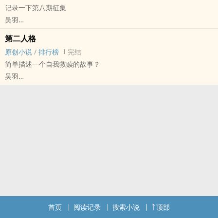
记录一下第八期征集
吴羽
原创小说 - 现代 - 无CP - 短篇
第二人格
完结 - 第八期征集
原创小说
/
排行榜
完结
简单描述一个自我救赎的故事？
吴羽
原创小说 - 无CP - 短篇 - 完结
第一人称 - 第九期征集
首页
阅读记录
搜索小说
顶部