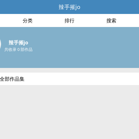
辣手摧jo
分类
排行
搜索
辣手摧jo
共收录 0 部作品
的全部作品集