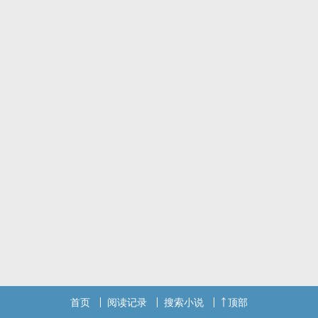
己的最尊敬的学长。可是学长他明明对自己做着奇怪的事情....
封侵删。
求珠珠，有存稿，小短篇。
一天两更！！
爱你们呦，宝子们~
标签： 1V1 / H / BL / 现代 /
首页
阅读记录
搜索小说
顶部