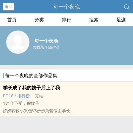
每一个夜晚
返回
首页
分类
排行
搜索
足迹
每一个夜晚
共收录 1 部作品
每一个夜晚的全部作品集
学长成了我的嫂子后上了我
PO18
/
排行榜
完结
1V1年下受，假嫂子
娇娇软软小哭包VS步步为营假面学长
陆可年从小和哥哥相依为命，心里默默地爱慕自己的哥哥，但是他一
直埋藏在心底。
突然有一天他发现自己的哥哥给自己找了个嫂子，更没想到竟然是自