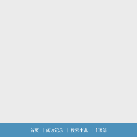
这天，她遇到了一个例外。
后来发现，例外并不是例外，只是他死鸭子嘴硬，而且是个傲娇。
傲娇是病，得治。
注:
男主们床下软，床上可狠可软
现在出场男主有 傲娇嘴硬上司/哭包神秘猫猫/青梅竹马人夫
还有一个路人男配
小簧文，无逻辑，细节不能深究
标签： NPH / 现代 / 狗血 / 爽文 / 女性向 /
首页
阅读记录
搜索小说
顶部