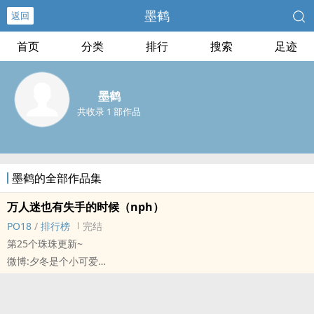
墨鹤
返回
首页
分类
排行
搜索
足迹
墨鹤
共收录 1 部作品
墨鹤的全部作品集
万人迷也有失手的时候（nph）
‌‌P‌‎‍O‌1‌8‍‍‌
/
排行榜
完结
第25个珠珠更新~
微博:夕冬是个小可爱
文案：
从小到大，徐若薇的桃花运就特别旺，周围的异性没有一个不喜欢她
的，高中到大学恋爱就没有空窗期。