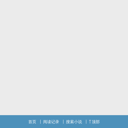
好像能伸手碰到
其实是两个世界
------------------
想讲一个平淡生活中的波澜的爱情故事
全文无存稿
作者也不知道是什幺方向
主要讲的女主的心路历程
——————————
h内容会先免费，一天内入v
可能令人不适（血腥暴力 奇怪的性癖等）的内容会直接入v
标签： 简体版 / 现代 / 校园 / 都会 / 女性向 /
首页
阅读记录
搜索小说
顶部