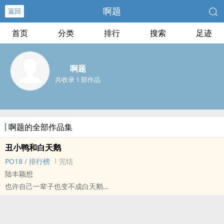
啊题
返回
首页
分类
排行
搜索
足迹
啊题
共收录 1 部作品
啊题的全部作品集
丑小鸭和白天鹅
‍P‍‍O‌‌1‌‍8‍‍
/
排行榜
完结
陆丰颖想
也许自己一辈子也变不成白天鹅
永远只能扒在玻璃窗前
看着橱窗里的洋娃娃
它们带着微笑