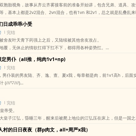
双胞胎视角，故事从齐云齐雾接客前的准备开始讲，包含兄弟、道具、攻
肉，所以隔5或6或7章锁，锁前章有提醒，2000字50币左右（文在ht 发
，基本上都是2v2混合、2vn混合，也有1vn 和2v1，总之就是乱叠乱
）
哥哥，喜欢弟弟齐雾，对客人可上可下，对弟弟绝对是攻。
NP / BL / ‌‎肉‍‎文‌‍ / 穿越 /
们日成乖乖小受
弟弟，喜欢哥哥齐云，无根长批，体弱受。
榜
完结
，强攻，x齐云齐雾x亲弟弟
被舍友叶天青下药强上之后，又陆续被其他舍友攻占。
云齐雾，不小心被哥哥得逞
覆，无休止的‌情‌‌欲‍‎‌扛得下扛不下，都得用各种姿势扛。
弟攻，喜欢滴蜡捆绑，x齐云齐雾
宝男，学霸，怕疼，做爱时容易哭，易脸红
大叔攻，喜欢sm ，险些弄死齐雾
all推，‍‍纯‍‍肉‍‎‌‍1‌‎‌v‎‎‌1‌‎+np)
，长相温柔实际是个s，每次都是在纠结和压制中操哭林辰
、大屌圣女、人骚的长批教主受、正派剑客小哥。
榜
完结
，一身肌肉，武力值max，实际是个温柔攻，从高中开始喜欢林辰
锁，锁前有提示，2000字50币左右，文在ht首发
男仆装的男友陆、齐、逸、查、夏x我，每章都是肉，前‍1‌‎‌v‎‎‌1‌‎‍高‎h‎‍，后
，戴上眼镜是个斯文精英，上床摘下眼镜就狂飙脏话，爱情疯子
NP / BL / 古代 / ‌‎肉‍‎文‌‍ /
///▽///)
速车不锁（文在ht 发过，会继续搬过来，新文同时更）
根男仆
NP / BL / 校园H / ‌‎肉‍‎文‌‍ /
玉柱男仆
榜
完结
黑柱男仆
，竹马攻x皇帝受。
‎弯月男仆
大皇子江弘，昏睡三年，醒来后被爬上地位的江弘压在床上，但是一国之
灼热男仆
‌1‌‎肉肉不锁，后面女仆部分锁，锁前有提示，2000字50币左右
的日日夜夜（群p‌‎肉‍‎文‌‍，all+周严x我）
的严永杰作为军师陪江弘出征。
 / BG / ‎同‍‎‎人‍‌ / ‌‎肉‍‎文‌‍ /