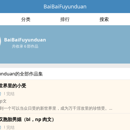
BaiBaiFuyunduan
分类
排行
搜索
BaiBaiFuyunduan
共收录 6 部作品
uyunduan的全部作品集
世界里的小受
榜
完结
np文
到一个可以当众日受的新世界里，成为万千淫攻里的珍惜受。
种攻日来日去，工作量打底是房东+一层楼的邻居
胎男娼（bl，np ‌‎肉‍‎文‌‍）
肉
榜
完结
、强制、父子、地铁、直播、警、轮、白月光等，有happy ending