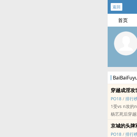
返回
首页
BaiBaiF
穿越成淫攻
‍P‌O‌‍‍1‎8‌
/
排行
1受vs n攻的
杨艺死后穿越
日常就是被各
京城的头牌双胞
少量剧情+多
‍P‌O‌‍‍1‎8‌
/
排行
包含多p、当众