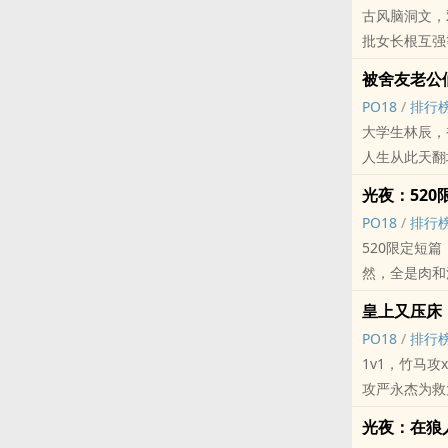
古风脑洞文，
几乎每章都是
批女长根互强等
其他文搬过来
齐云：双胞胎
标签： ‎‎‌高‍H‍‌ / 
被舍友老公
齐雾：双胞胎
‍P‌O‌‍‍1‎8‌
/
排行
严正武：将军
大学生林辰，
严正文：x齐
人生从此天翻地
邱少：纨绔子
受：林辰，乖
段正泽：变态
光夜：520限定男仆（
攻1：叶天青
包含杀手攻受
‍P‌O‌‍‍1‎8‌
/
排行
攻2: 夏州
肉章多，酌情
520限定短篇，
攻3: 贺辞
标签： ‎‎‌高‍H‍‌ / 
然，全是肉和汁 (
剧情不锁，高
陆沉：暴走巨
标签： ‎‎‌高‍H‍‌ / 
皇上又压床
齐司礼：兽耳
‍P‌O‌‍‍1‎8‌
/
排行
查理苏：持久
‍1‌‎‌v‎‎‌1‌‎
萧逸：‍‍‌情‍趣
攻严永杰为救
夏鸣星：专属
愿作受。
‍1‌‎‌v‎‎
光夜：在狼人村
后身体未恢复
标签： ‎‎‌高‍H‍‌ / NP