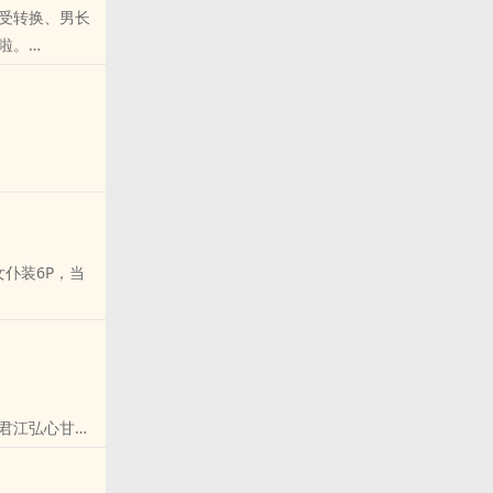
受转换、男长
过，会继续把
来啦。
面女仆装6P，当
君江弘心甘情