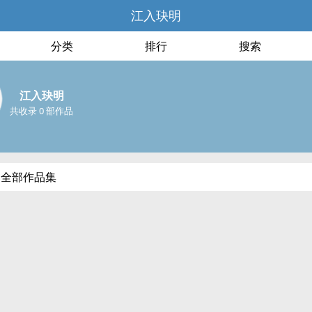
江入玦明
分类
排行
搜索
江入玦明
共收录 0 部作品
的全部作品集