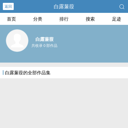
白露蒹葭
返回
首页
分类
排行
搜索
足迹
白露蒹葭
共收录 0 部作品
白露蒹葭的全部作品集