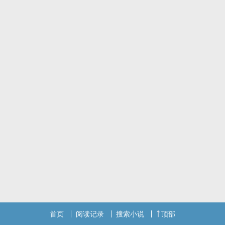
人外是在但丁理论中的七宗罪定义上添加了一些个人杜撰的设定。
因为懒得起名字所以女主都是一个名字，但其实每个故事都是在不同
时空发生的，女主性格也会不同。
男主都很神经病，包括但不限于病娇，暴娇，伪善，疯批。而且基本
上男强女弱，偶尔也会有走肾大于走心的CP（其实是我当时脑的时候
只想开车没想搞CP（闭眼）
人外类型包括人鱼，人蛇，蝴蝶，螳螂，吸血鬼，水母，恶魔。可以
根据个人XP选择观看。（说什幺呢我根本不想剧透诶）
我很喜欢和评论互动，如果是对剧情或者CP的讨论我会更加欢迎qwq
也欢迎和我讨论这里的人外种，我为此查了很多动物资料来着2333
这一篇文只设置打赏章节，正文是全免的哈，有想鼓励一下的欢迎充
电加油_(:з)∠)_
没有珍珠也可以留言的！我喜欢看评论，当然有多余的珍珠请‌大‌‎‍力‌投
喂我（扭捏）
标签： 简体版 / H / BG / 奇幻 / 甜文 /
首页
阅读记录
搜索小说
顶部