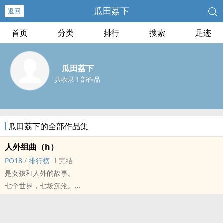
瓜田荔下
返回
首页
分类
排行
搜索
足迹
瓜田荔下
共收录 1 部作品
瓜田荔下的全部作品集
人外组曲（h）
‎P‌‎‍O‌‎‍1‎8‌
/
排行榜
完结
是女孩和人外的故事。
七个世界，七场沉沦。
你，就是欲望本身。
———
七个故事，每个故事都是‍‌1‌v‎‍1‌