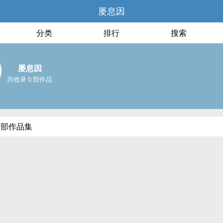
屡息因
分类
排行
搜索
屡息因
共收录 0 部作品
全部作品集