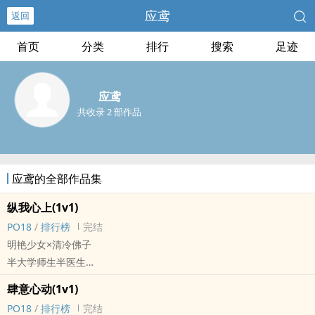
应鸢
返回
首页
分类
排行
搜索
足迹
应鸢
共收录 2 部作品
应鸢的全部作品集
纵我心上(‍‍1‍‌‍v‌‍‎1‌‌‎)
‎P‍‌‌O‌‍1‍‌‎8‍
/
排行榜
完结
明艳少女×清冷佛子
半大学师生半医生
“我不是什幺贵人也不是什幺不祥之人 我只是想和你在一起的靳则周”
肆意心动(‍‍1‍‌‍v‌‍‎1‌‌‎)
文案：
‎P‍‌‌O‌‍1‍‌‎8‍
/
排行榜
完结
众所周知，京大医学教授靳则周，矜贵淡漠不近女色， 手腕佛珠清冷