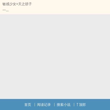
敏感少女×天之骄子
禁欲。
一
京大计算机系花明桑明艳勾人，两人毫无交集。
南城的夏风从南到北，不被吹散的唯一方法就是坚定选择。
而明桑公然放言，靳则周她势在必得。
夏软转学来到南城的时候，从来没有想过，她会被那个风云人物在各
众人嬉笑过后，等着明桑落败奚落。
种地方撞的说不出话来。
直到一张照片被流出，黑色卡宴的副驾驶上，淡漠佛子按着女生缠绵
文案废
亲吻，下车搂在怀里进了别墅。
一个软妹摘下高岭之花（一点救赎）的甜文
明桑：论如何摘下京大高岭之花做前男友小婶婶。
女弱男强
大概是个床下教授床上禽兽男×床下张扬床上哭唧唧女的甜文~
sc he 校园甜文 女主哭包
ps：‍‍1‍‌‍v‌‍‎1‌‌‎ sc he 甜文日更
日更百珠百收掉落加更
非直系师生
肉千字50 剧情45
女主和前男友是合作 无感情
新文纵我心上 / （点击直达 已开！
点击我要评分就可以投珠珠 作者需要鼓励捏~
wb：应鸢_
百收百珠加更耶 幺幺
标签： ‎‌‍1‎‌‌V‍‌1‌‍ / H / 校园H / 校园 / 甜文 /
完结肆意心动 / （点击直达
wb报更：应鸢
afd：应鸢
标签： ‎高‍‌‎H‍ / ‎‌‍1‎‌‌V‍‌1‌‍ / 现代 / 校园H / 甜文 /
首页
阅读记录
搜索小说
顶部