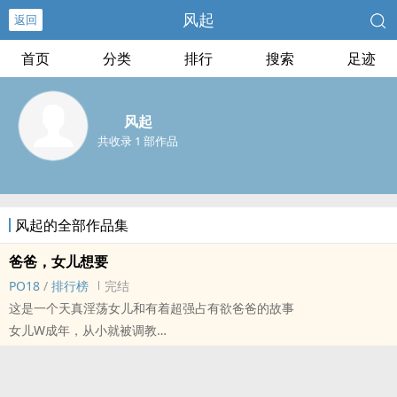
风起
返回
首页
分类
排行
搜索
足迹
风起
共收录 1 部作品
风起的全部作品集
爸爸，女儿想要
‎‎P‍‌‍O‎‎‍1‌8‌‎
/
排行榜
完结
这是一个天真‌‍‎淫‎‌‍荡‍‎女儿和有着超强占有欲爸爸的故事
女儿W成年，从小就被‎‎调‍‎‌教‎‌‍
无三观
为肉而肉
剧情少