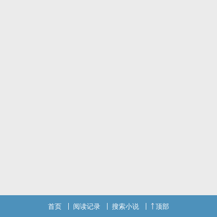
情节皆属虚构切勿当真
**************
每满50珠加更[这条适用于专栏所有文]同时也算是给作者菌的一点点
支持~感谢大家!
投珠教程：点击“我要评分”就可以投珠啦!
PS：本文完结有一段时间了，要收费了，肉章千字50po，剧情章
30po，码字不易，希望大家多多支持，比心
标签： ‌‍‍高‌‎‍H‎ / 现代 / ‍‎‌肉‎‌‍文‍ / 甜文 /
首页
阅读记录
搜索小说
顶部