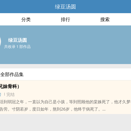
绿豆汤圆
分类
排行
搜索
绿豆汤圆
共收录 1 部作品
的全部作品集
‌‍妹‎‍‍骨科）
榜
完结
活到弱冠之年，一直以为自己是小孩，等到照顾他的棠姝死了，他才久梦
告劳。寸阴若岁，度日如年，熬到26岁，他终于病死了。
6岁的棠姝正在给他喂饭。幸好，老天还给了他重来一次的机会。这一次
走向灿烂的未来。
 / BG / 现代 / 甜文 /