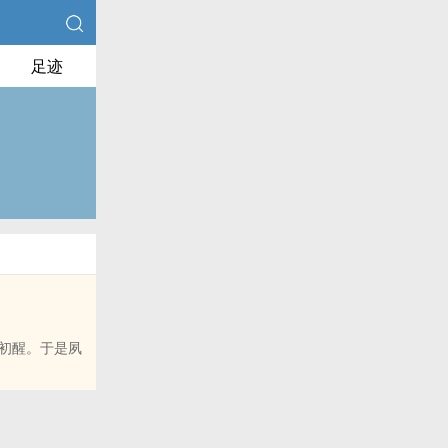
足迹
初醒。于是夙
，他会尽他所