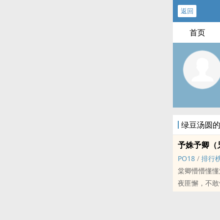
返回
首页
绿豆汤圆
予姝予卿（‍‍‌兄
PO18
/
排行
棠卿懵懵懂懂
夜匪懈，不敢
一觉醒来，1
能，陪她一起
标签： 1V1 / H