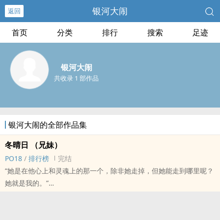
银河大闹
返回
首页
分类
排行
搜索
足迹
银河大闹
共收录 1 部作品
银河大闹的全部作品集
冬晴日 （‎‌‍兄‌‎妹‍）
‎‍‌P‌‍O‎‍1‎‌‍8‎‎
/
排行榜
完结
“她是在他心上和灵魂上的那一个，除非她走掉，但她能走到哪里呢？
她就是我的。”
“阿祖，收手吧。”
“有病？”
PS：文案第一句来源于Rumi的诗