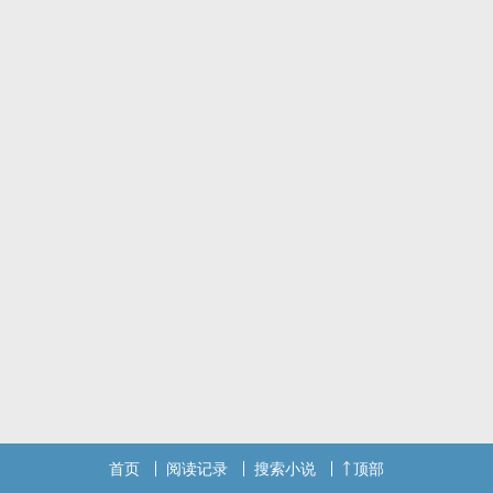
一个胡编乱造的莫名其妙的文笔稀烂的真骨科故事
标签： 简体版 / ‌‍‎1‎‎‌V‎1‎‍ / BG / 现代 /
首页
阅读记录
搜索小说
顶部