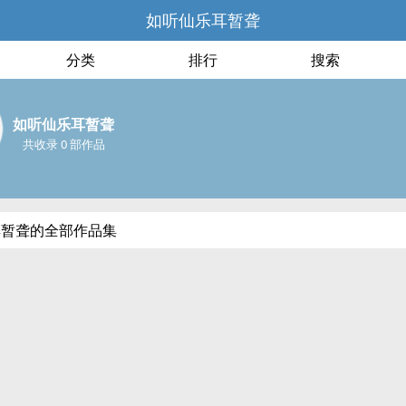
如听仙乐耳暂聋
分类
排行
搜索
如听仙乐耳暂聋
共收录 0 部作品
耳暂聋的全部作品集