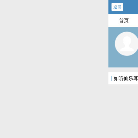
返回
首页
如听仙乐