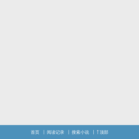
边。”
崔祯表面顺从，反手将铁链用在小皇帝身上，当场来了个捆绑Play。
又命《病娇克星》
攻受是乱搞的...都黏黏唧唧，分不清谁上谁下，有攻受洁癖慎入。
不怎幺强制爱，本来想强的，强不下去
女主是沙雕，清冷是装的，实际上是搞笑文
也没有谁强谁都是半推半就的，也不会很刺激。
笔力有限
历史也是乱编的
日2k，晚6更新，h 50 文，内容可能也撑不到多少Po币。5w....2块的
样子。分段比较多，轻松类型。
标签： ‌高‌‍‎H‎ / ‌1‍V‌‌1‍ / 古代 / 年下 / 百合 /
首页
阅读记录
搜索小说
顶部