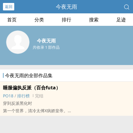
今夜无雨
返回
首页
分类
排行
搜索
足迹
今夜无雨
共收录 1 部作品
今夜无雨的全部作品集
睡服偏执反派（百合futa）
‎‎P‎O‎‌1‌‍8‎‌
/
排行榜
完结
穿到反派黑化时
第一个世界，清冷太傅X病娇皇帝。
第二个世界，娱乐圈总裁x骄纵小偶像。
对方总有理由赖在床上。
姜莫离拿起强制爱必备铁链，“朕可以不怪太傅，只要太傅乖乖在朕身