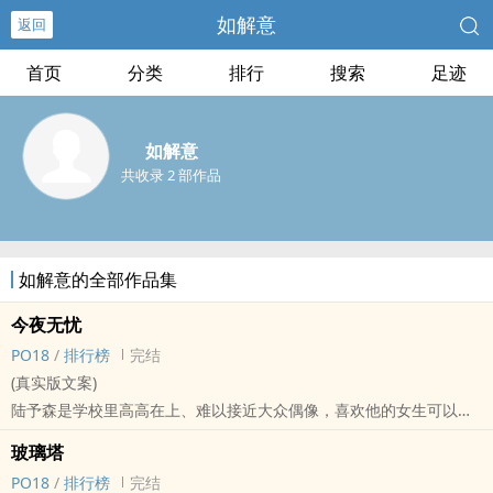
如解意
返回
首页
分类
排行
搜索
足迹
如解意
共收录 2 部作品
如解意的全部作品集
今夜无忧
‍P‍O‎‍1‌8‍‍‎
/
排行榜
完结
(真实版文案)
陆予森是学校里高高在上、难以接近大众偶像，喜欢他的女生可以从
校门口排到操场。
玻璃塔
苏何忧是他家管家的女儿，像寄生在校园阴暗的角落、与同学格格不
‍P‍O‎‍1‌8‍‍‎
/
排行榜
完结
入的异形。