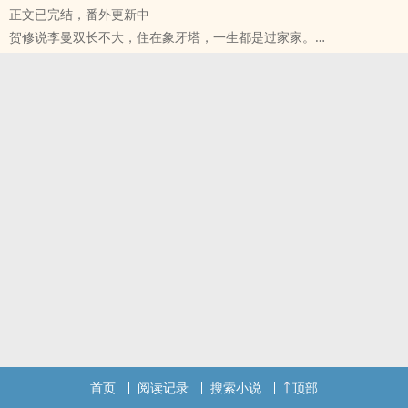
正文已完结，番外更新中
没人知道的是，苏何忧偷偷地引诱了陆予森，和他发生了肉体关系。
贺修说李曼双长不大，住在象牙塔，一生都是过家家。
她在他面前藏好自己狰狞丑陋的真实面目，扮演一名柔弱的受害者，
说她包养了段归，投资数部电影，将他捧红，甘愿一年只见几次面，
好让他怜爱她，同情她。
还得忍受他与别的女孩子亲热，没有一点金主的威严。
虽然知道不可能在一起，仍想留下一份编造的纯美回忆。
笑她自称对段归是爱情，却不能抗拒‍‎诱‎‌惑‎‎‍，偷偷跟贺修上床。
——直到有一天，她情绪失控，陆予森撞破她的秘密。
李曼双才不理会，与贺修寻欢作乐、游戏人间不同，她只喜欢段归一
(可爱版文案）
个，只要能哄段归开心，李曼双就也是这个世界上最开心的人。
第一，我不叫喂，我叫苏何忧。
她相信段归也在乎她，她们表面上是包养，实际上在相爱。她的爱情
第二，我不是陆予森的跟踪狂，我只是帮这个少爷跑腿。
一帆风顺。
第三，谢谢陆予森借我房子养小狗，但是在我抱着狗狗的时候，请不
直到段归骗她在酒店，却被狗仔拍到和女星在海边接吻的照片。
要一直亲我，会压到小狗。
而贺修连夜从国外赶回，擦掉她的眼泪，向她求婚。
冷淡富家少爷 x 偏执病态少女
女主·李曼双-天真胆小豌豆公主
陆予森 x 苏何忧
男主·贺修-花天酒地嘴贱大少爷
校园双向暗恋，第一人称，‍1‍‍‎V‌‌1‌‌，HE。
男主·段归-温柔体贴年轻影帝
标签： 简体版 / ‍1‍‍‎V‌‌1‌‌ / 校园 /
注册了一个微博捏 @如如解意
标签： 简体版 / H / NP / BG / 现代 /
首页
阅读记录
搜索小说
顶部