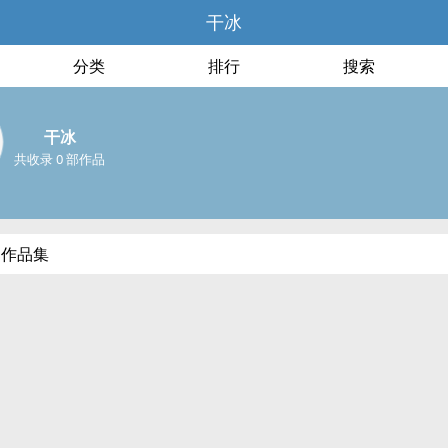
干冰
分类
排行
搜索
干冰
共收录 0 部作品
部作品集