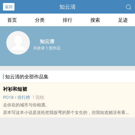
知云清
返回
首页
分类
排行
搜索
足迹
知云清
共收录 1 部作品
知云清的全部作品集
衬衫和短裙
PO18
/
排行榜
完结
去你在的城市与你相遇。
原本写这本小说是送给把我扳弯的那个女生的，但我知道她没有看，
挺难过的。也不能白写啊。感兴趣的姐妹可以看。
本文是p宠t的。
标签： 1V1 / 同‎‎性‌‍爱‍‎‌ / 现代 / 甜文 / 百合 /