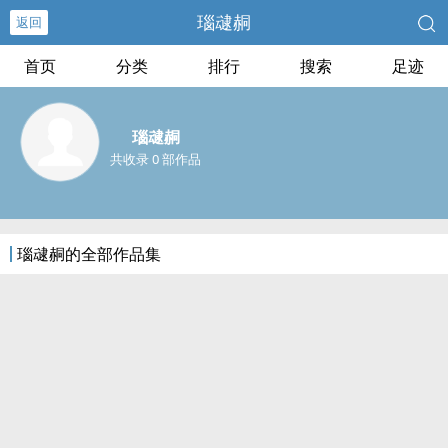
瑙叇䞒
返回
首页
分类
排行
搜索
足迹
瑙叇䞒
共收录 0 部作品
瑙叇䞒的全部作品集