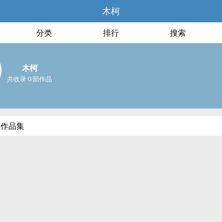
木柯
分类
排行
搜索
木柯
共收录 0 部作品
部作品集