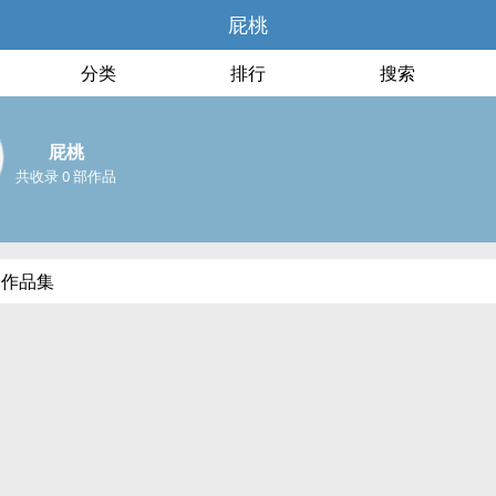
屁桃
分类
排行
搜索
屁桃
共收录 0 部作品
部作品集