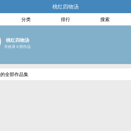
桃红四物汤
分类
排行
搜索
桃红四物汤
共收录 0 部作品
汤的全部作品集