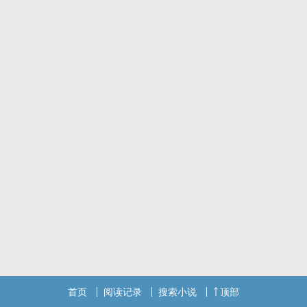
知至今日，她还能说出黎成毅无数的优点，有礼貌，对人客气，善
良，有钱，帅，可是对方从来没有给过她真正想要的。
也许只是他从来都不屑于给她。
————————————————————分割线
励志穷苦女大学生（已毕业） x 高压豪门下伪君子（老处男）
雷：
有些地方是歹毒奶头乐
女主可能会被骂不知好歹
男主的伪是一直都没真正尊重女主过 他带着自己阶级的privilege
男主想要在物质上救赎女主 女主被动在心理上救赎男主 但都没成功
双方都是不要不要我不要 不是所有双向救赎都是he
感情很复杂 不仅仅只有喜欢 很多乱七八糟的
偏现实向 无爽点 阶级差异警告
h只为剧情服务
笔者德国留子 更新时间依赖于学业压力 中文水平退化明显 错字多请
谅解 催更OK 有自己的想法OK 最怕没人理我 谢谢大家
————————————————————分割线
首页
阅读记录
搜索小说
顶部