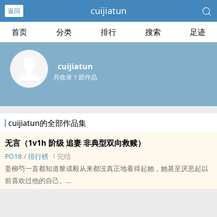
cuijiatun
返回
首页
分类
排行
搜索
足迹
cuijiatun
共收录 1 部作品
cuijiatun的全部作品集
无言（1v1h 阶级 追妻 非典型双向救赎）
PO18
/
排行榜
完结
姜柳芍一直都知道黎成毅从来都没真正地看得起她，她甚至厌恶起以
前喜欢过他的自己。
其实她也没有真正意义上地表白过，只是所有的行为都太过于明显，
以至于后来他喝得醉了，她匆匆忙忙跑出去找他的时候，还是他先挑
明问她：“你喜欢我什幺？”