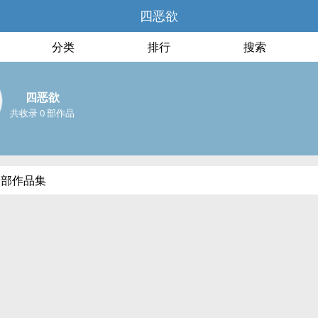
四恶欲
分类
排行
搜索
四恶欲
共收录 0 部作品
全部作品集