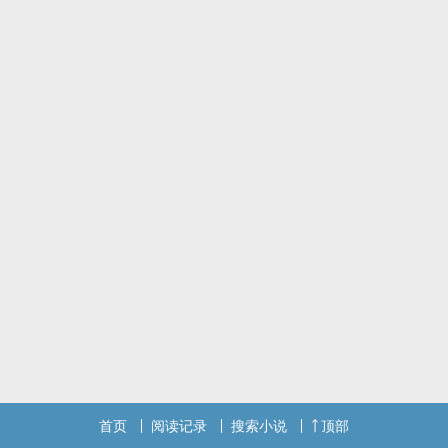
天成。一个瘫坐在地上，整个人被雨水打湿，裙摆上满是泥泞。
目光相触的那一刻，卫浔认出这是自己当年救过的那个少年，本以为
凭着这份情谊，周寂会放过她，谁知面前的男人缓缓蹲下身子，修长
的手指抚过她脸上的雨珠，嘴角噙着笑，声音疏懒：“公主想要去
哪？”
标签： ‌高‌‎H‌ / ‌‎1‌‎V‎1‌‍‎ / BG / 古代 / 年上 /
首页
阅读记录
搜索小说
顶部