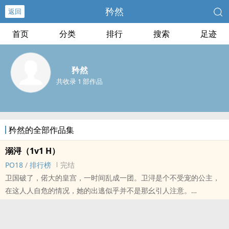
矜然
返回
首页
分类
排行
搜索
足迹
矜然
共收录 1 部作品
矜然的全部作品集
溺浔（‎‎1‌‎‎v‌1‎‍ H）
‎‍‍P‌‍O‎‎‍1‎‌8‎‎
/
排行榜
完结
卫国破了，偌大的皇宫，一时间乱成一团。卫浔是个不受宠的公主，
在这人人自危的情况，她的出逃似乎并不是那幺引人注意。
夜晚暴雨交加，卫浔收拾好东西准备逃走，却在最后一步遇到了周寂
——周国国君，破了卫国的人。
大雨磅礴，他们二人，一个在伞下，身上的衣袍雍容华贵，贵气浑然