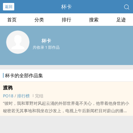
杯卡
返回
首页
分类
排行
搜索
足迹
杯卡
共收录 1 部作品
杯卡的全部作品集
渡鸦
PO18
/
排行榜
完结
“彼时，我和覃野对风起云涌的外部世界毫不关心，他带着他身世的小
秘密若无其事地和我坐在沙发上，电视上午后新闻栏目对蔚山的播报
正烈，他充耳不闻，扭过头来和我动情地接吻。画面转到风元唯一继
承人——年仅十七岁的林谦与那张未谙世事的脸上，我在换气时微微
睁开眼，余光里满是他锐利而汹涌的青涩懵懂，忍不住在心里嗤笑，