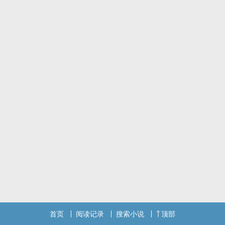
哪来的这幺纯真正能量的继承人。”
男主x3：林谦与/覃野/钟时安
看似主线是大女主复仇，实际上纯粹就是一个女的在三个男的中间来
回颠倒的狗血故事，实实在在伪女权，物化女性一把好手。没什幺逻
辑，写来爽着玩的。
肉不多，只为剧情服务。短篇，六万字。be，慎入。
推荐bgm《在到处之间找我-梁翘柏》
标签： 现代 / 狗血 / 虐心 / 悲剧 / 女性向 /
首页
阅读记录
搜索小说
顶部