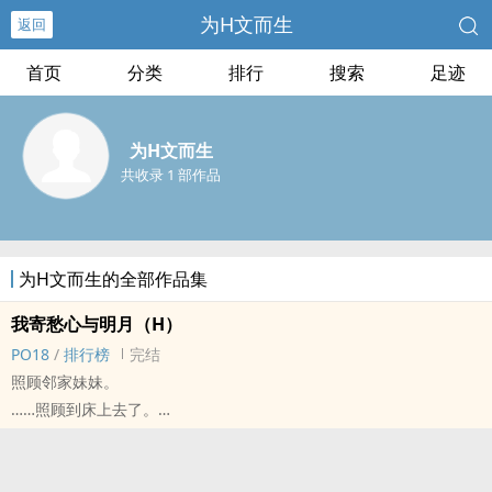
为‌‍‍H‎‎文‎而生
返回
首页
分类
排行
搜索
足迹
为‌‍‍H‎‎文‎而生
共收录 1 部作品
为‌‍‍H‎‎文‎而生的全部作品集
我寄愁心与明月（H）
PO18
/
排行榜
完结
照顾邻家妹妹。
……照顾到床上去了。
标签： 1V1 / H / SM / BG / 青梅竹马 /