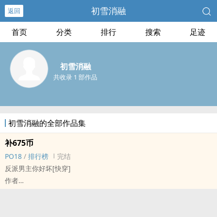
初雪消融
返回
首页
分类
排行
搜索
足迹
初雪消融
共收录 1 部作品
初雪消融的全部作品集
补675币
‌‌‎P‍‎O‌1‎‌‎8‎‍
/
排行榜
完结
反派男主你好坏[快穿]
作者
肥肥
章节金额错误退款
标签： 繁体版 /